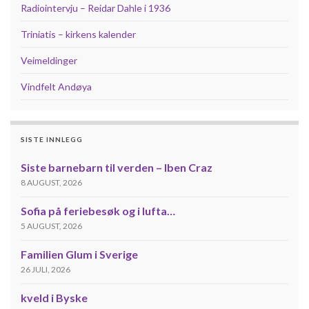
Radiointervju – Reidar Dahle i 1936
Triniatis – kirkens kalender
Veimeldinger
Vindfelt Andøya
SISTE INNLEGG
Siste barnebarn til verden – Iben Craz
8 AUGUST, 2026
Sofia på feriebesøk og i lufta…
5 AUGUST, 2026
Familien Glum i Sverige
26 JULI, 2026
kveld i Byske