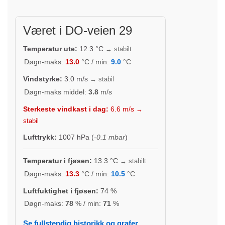
Været i DO-veien 29
Temperatur ute:
12.3
°C
→ stabilt
Døgn-maks:
13.0
°C / min:
9.0
°C
Vindstyrke:
3.0
m/s
→ stabil
Døgn-maks middel:
3.8
m/s
Sterkeste vindkast i dag:
6.6
m/s
→
stabil
Lufttrykk:
1007
hPa (
-0.1 mbar
)
Temperatur i fjøsen:
13.3
°C
→ stabilt
Døgn-maks:
13.3
°C / min:
10.5
°C
Luftfuktighet i fjøsen:
74
%
Døgn-maks:
78
% / min:
71
%
Se fullstendig historikk og grafer