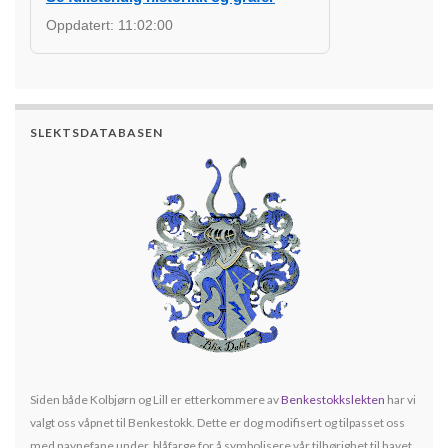
Oppdatert:
11:02:00
SLEKTSDATABASEN
Siden både Kolbjørn og Lill er etterkommere av
Benkestokkslekten
har vi
valgt oss våpnet til Benkestokk. Dette er dog modifisert og tilpasset oss
med navnefane under, blåfarge for å symbolisere vår tilhørighet til havet