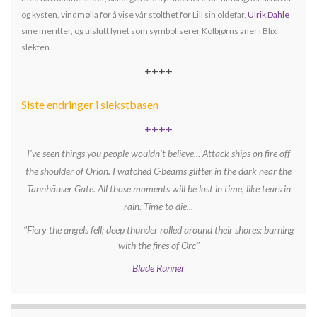
og kysten, vindmølla for å vise vår stolthet for Lill sin oldefar,
Ulrik Dahle
sine meritter, og tilslutt lynet som symboliserer Kolbjørns aner i Blix
slekten
.
++++
Siste endringer i slekstbasen
++++
I've seen things you people wouldn't believe... Attack ships on fire off
the shoulder of Orion. I watched C-beams glitter in the dark near the
Tannhäuser Gate. All those moments will be lost in time, like tears in
rain. Time to die...
"Fiery the angels fell; deep thunder rolled around their shores; burning
with the fires of Orc"
Blade Runner