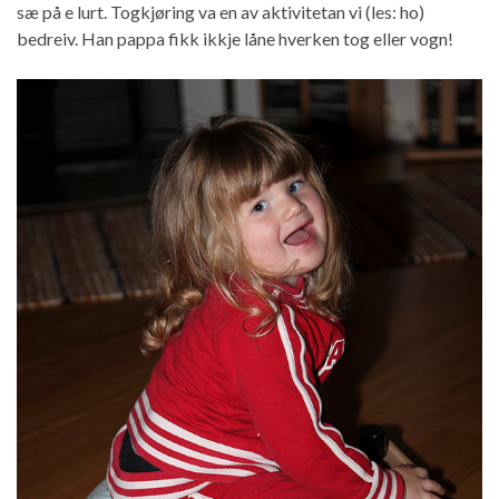
sæ på e lurt. Togkjøring va en av aktivitetan vi (les: ho)
bedreiv. Han pappa fikk ikkje låne hverken tog eller vogn!