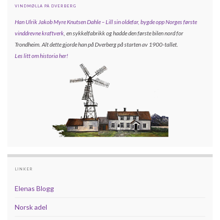
VINDMØLLA PÅ DVERBERG
Han Ulrik Jakob Myre Knutsen Dahle – Lill sin oldefar, bygde opp
Norges første
vinddrevne kraftverk
, en sykkelfabrikk og hadde den første bilen nord for
Trondheim. Alt dette gjorde han på Dverberg på starten av 1900-tallet.
Les litt om historia her!
LINKER
Elenas Blogg
Norsk adel