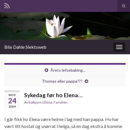
Slå
av/p
Search for:
søk
Blix Dahle Slektsweb
Slåu
av/på
navig
Årets lefsebaking…
Thomas eller pappa???
Sykedag før ho Elena…
NOV
24
Av
kolbjorn
i
Elena
,
Familien
2009
I går fikk ho Elena være heime i lag med han pappa. Ho har
vært litt hostat og snørrat i helga, så en dag ekstra å komme