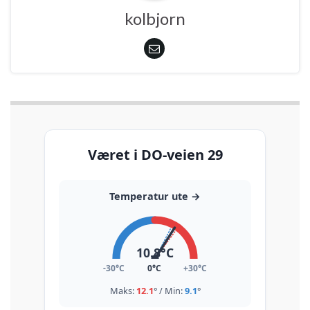
kolbjorn
Været i DO-veien 29
Temperatur ute
→
10.8
°C
-30°C
0°C
+30°C
Maks:
12.1
° / Min:
9.1
°