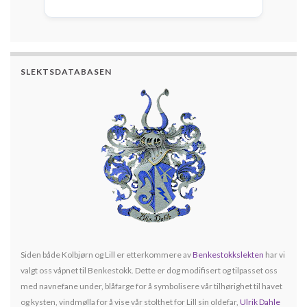
SLEKTSDATABASEN
Siden både Kolbjørn og Lill er etterkommere av
Benkestokkslekten
har vi
valgt oss våpnet til Benkestokk. Dette er dog modifisert og tilpasset oss
med navnefane under, blåfarge for å symbolisere vår tilhørighet til havet
og kysten, vindmølla for å vise vår stolthet for Lill sin oldefar,
Ulrik Dahle