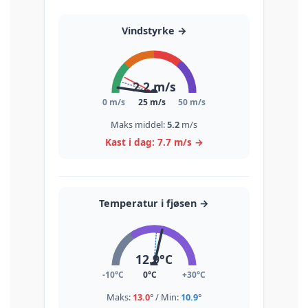
Vindstyrke
→
2.2
m/s
0 m/s
25 m/s
50 m/s
Maks middel:
5.2
m/s
Kast i dag:
7.7
m/s
→
Temperatur i fjøsen
→
12.9
°C
-10°C
0°C
+30°C
Maks:
13.0
° / Min:
10.9
°