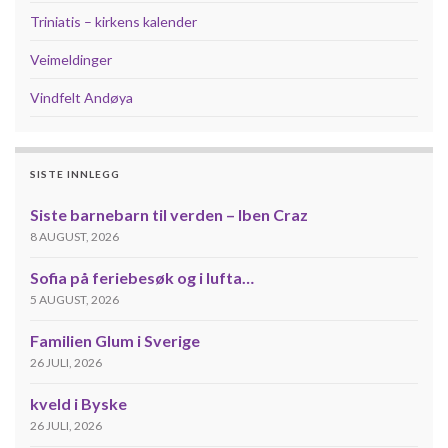
Triniatis – kirkens kalender
Veimeldinger
Vindfelt Andøya
SISTE INNLEGG
Siste barnebarn til verden – Iben Craz
8 AUGUST, 2026
Sofia på feriebesøk og i lufta…
5 AUGUST, 2026
Familien Glum i Sverige
26 JULI, 2026
kveld i Byske
26 JULI, 2026