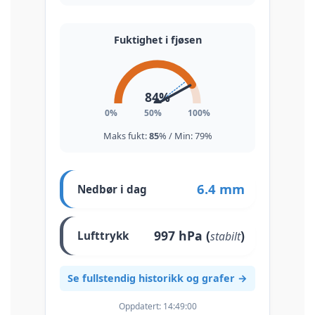
Fuktighet i fjøsen
84
%
0%
50%
100%
Maks fukt:
85
% / Min:
79
%
6.4 mm
Nedbør i dag
997
hPa (
)
stabilt
Lufttrykk
Se fullstendig historikk og grafer →
Oppdatert:
14:49:00