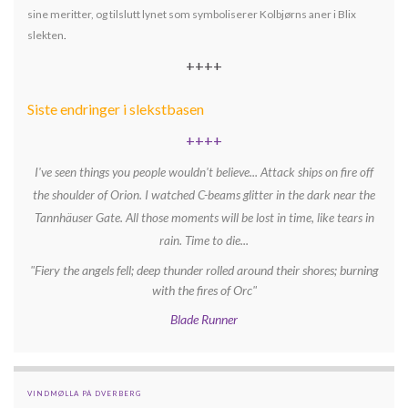
sine meritter, og tilslutt lynet som symboliserer Kolbjørns aner i Blix
slekten
.
++++
Siste endringer i slekstbasen
++++
I've seen things you people wouldn't believe... Attack ships on fire off
the shoulder of Orion. I watched C-beams glitter in the dark near the
Tannhäuser Gate. All those moments will be lost in time, like tears in
rain. Time to die...
"Fiery the angels fell; deep thunder rolled around their shores; burning
with the fires of Orc"
Blade Runner
VINDMØLLA PÅ DVERBERG