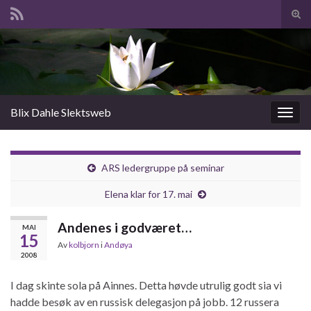
Slå
av/p
Search for:
søk
Blix Dahle Slektsweb
Slåu
av/på
navig
ARS ledergruppe på seminar
Elena klar for 17. mai
Andenes i godværet…
MAI
15
Av
kolbjorn
i
Andøya
2008
I dag skinte sola på Ainnes. Detta høvde utrulig godt sia vi
hadde besøk av en russisk delegasjon på jobb. 12 russera