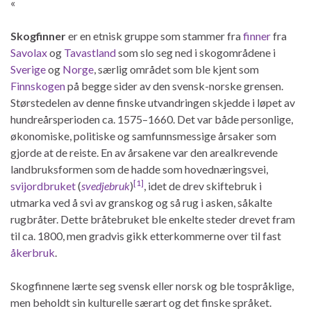
«
Skogfinner
er en etnisk gruppe som stammer fra
finner
fra
Savolax
og
Tavastland
som slo seg ned i skogområdene i
Sverige
og
Norge
, særlig området som ble kjent som
Finnskogen
på begge sider av den svensk-norske grensen.
Størstedelen av denne finske utvandringen skjedde i løpet av
hundreårsperioden ca. 1575–1660. Det var både personlige,
økonomiske, politiske og samfunnsmessige årsaker som
gjorde at de reiste. En av årsakene var den arealkrevende
landbruksformen som de hadde som hovednæringsvei,
[1]
svijordbruket
(
svedjebruk
)
, idet de drev skiftebruk i
utmarka ved å svi av granskog og så rug i asken, såkalte
rugbråter. Dette bråtebruket ble enkelte steder drevet fram
til ca. 1800, men gradvis gikk etterkommerne over til fast
åkerbruk
.
Skogfinnene lærte seg svensk eller norsk og ble tospråklige,
men beholdt sin kulturelle særart og det finske språket.