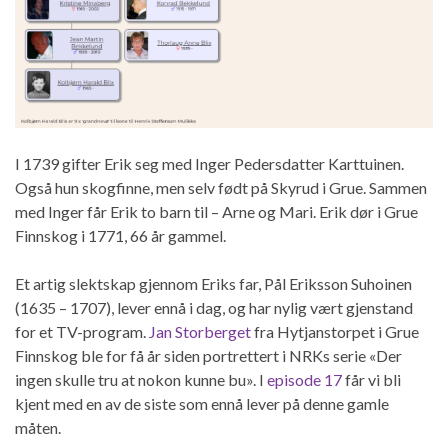
I 1739 gifter Erik seg med Inger Pedersdatter Karttuinen.
Også hun skogfinne, men selv født på Skyrud i Grue. Sammen
med Inger får Erik to barn til – Arne og Mari. Erik dør i Grue
Finnskog i 1771, 66 år gammel.
Et artig slektskap gjennom Eriks far, Pål Eriksson Suhoinen
(1635 – 1707), lever ennå i dag, og har nylig vært gjenstand
for et TV-program.
Jan Storberget
fra Hytjanstorpet i Grue
Finnskog ble for få år siden portrettert i NRKs serie «Der
ingen skulle tru at nokon kunne bu». I
episode 17
får vi bli
kjent med en av de siste som ennå lever på denne gamle
måten.