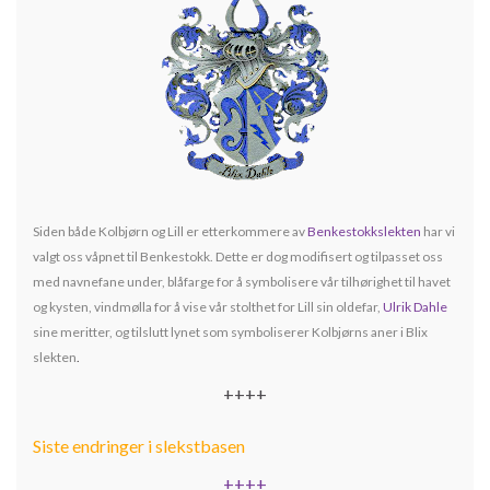
Siden både Kolbjørn og Lill er etterkommere av
Benkestokkslekten
har vi
valgt oss våpnet til Benkestokk. Dette er dog modifisert og tilpasset oss
med navnefane under, blåfarge for å symbolisere vår tilhørighet til havet
og kysten, vindmølla for å vise vår stolthet for Lill sin oldefar,
Ulrik Dahle
sine meritter, og tilslutt lynet som symboliserer Kolbjørns aner i Blix
slekten
.
++++
Siste endringer i slekstbasen
++++