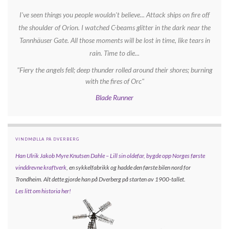
I've seen things you people wouldn't believe... Attack ships on fire off
the shoulder of Orion. I watched C-beams glitter in the dark near the
Tannhäuser Gate. All those moments will be lost in time, like tears in
rain. Time to die...
"Fiery the angels fell; deep thunder rolled around their shores; burning
with the fires of Orc"
Blade Runner
VINDMØLLA PÅ DVERBERG
Han Ulrik Jakob Myre Knutsen Dahle – Lill sin oldefar, bygde opp
Norges første
vinddrevne kraftverk
, en sykkelfabrikk og hadde den første bilen nord for
Trondheim. Alt dette gjorde han på Dverberg på starten av 1900-tallet.
Les litt om historia her!