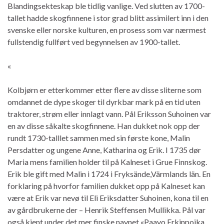
Blandingsekteskap ble tidlig vanlige. Ved slutten av 1700-
tallet hadde skogfinnene i stor grad blitt assimilert inn i den
svenske eller norske kulturen, en prosess som var nærmest
fullstendig fullført ved begynnelsen av 1900-tallet.
«
Kolbjørn er etterkommer etter flere av disse sliterne som
omdannet de dype skoger til dyrkbar mark på en tid uten
traktorer, strøm eller innlagt vann. Pål Eriksson Suhoinen var
en av disse såkalte skogfinnene. Han dukket nok opp der
rundt 1730-talllet sammen med sin første kone, Malin
Persdatter og ungene Anne, Katharina og Erik. I 1735 dør
Maria mens familien holder til på Kalneset i Grue Finnskog.
Erik ble gift med Malin i 1724 i Fryksände,Värmlands län. En
forklaring på hvorfor familien dukket opp på Kalneset kan
være at Erik var nevø til Eli Eriksdatter Suhoinen, kona til en
av gårdbrukerne der – Henrik Steffensen Mullikka. Pål var
også kjent under det mer finske navnet «Paavo Erkinpoika