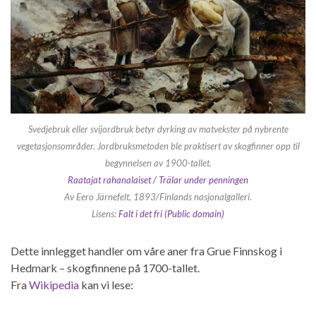
Svedjebruk eller svijordbruk betyr dyrking av matvekster på nybrente
vegetasjonsområder. Jordbruksmetoden ble praktisert av skogfinner opp til
begynnelsen av 1900-tallet.
Raatajat rahanalaiset / Trälar under penningen
Av Eero Järnefelt, 1893/Finlands nasjonalgalleri.
Lisens:
Falt i det fri (Public domain)
Dette innlegget handler om våre aner fra Grue Finnskog i
Hedmark – skogfinnene på 1700-tallet.
Fra
Wikipedia
kan vi lese: