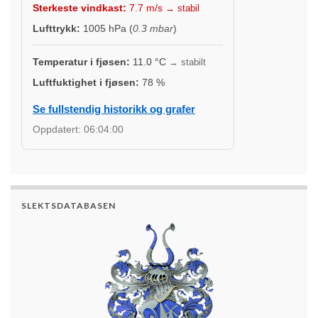
Sterkeste vindkast:
7.7
m/s
→ stabil
Lufttrykk:
1005
hPa (
0.3 mbar
)
Temperatur i fjøsen:
11.0
°C
→ stabilt
Luftfuktighet i fjøsen:
78
%
Se fullstendig historikk og grafer
Oppdatert:
06:04:00
SLEKTSDATABASEN