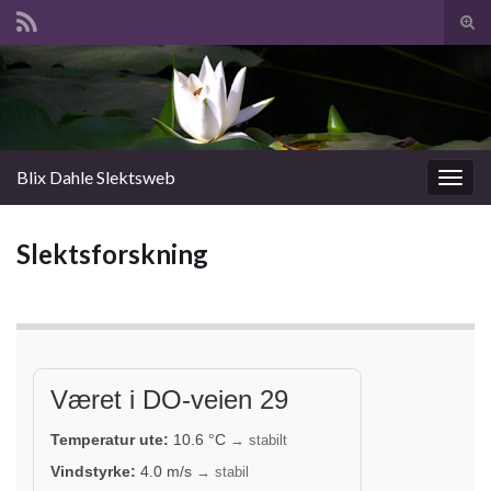
Slå
av/p
Search for:
søk
Blix Dahle Slektsweb
Slåu
av/på
navig
Slektsforskning
Været i DO-veien 29
Temperatur ute:
10.6
°C
→ stabilt
Vindstyrke:
4.0
m/s
→ stabil