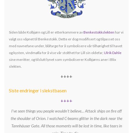
Siden både Kolbjørn og Lill er etterkommere av
Benkestokkslekten
har vi
valgt oss våpnet til Benkestokk. Dette er dog modifisert og tilpasset oss
med navnefane under, blåfarge for å symbolisere vår tilhørighet til havet
og kysten, vindmølla for å vise vår stolthet for Lill sin oldefar,
Ulrik Dahle
sine meritter, og tilslutt lynet som symboliserer Kolbjørns aner i Blix
slekten
.
++++
Siste endringer i slekstbasen
++++
I've seen things you people wouldn't believe... Attack ships on fire off
the shoulder of Orion. I watched C-beams glitter in the dark near the
Tannhäuser Gate. All those moments will be lost in time, like tears in