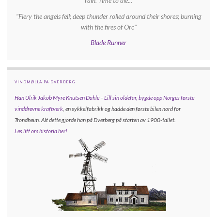
rain. Time to die...
"Fiery the angels fell; deep thunder rolled around their shores; burning
with the fires of Orc"
Blade Runner
VINDMØLLA PÅ DVERBERG
Han Ulrik Jakob Myre Knutsen Dahle – Lill sin oldefar, bygde opp
Norges første
vinddrevne kraftverk
, en sykkelfabrikk og hadde den første bilen nord for
Trondheim. Alt dette gjorde han på Dverberg på starten av 1900-tallet.
Les litt om historia her!