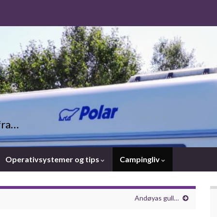
fra…
Operativsystemer og tips
Campingliv
Andøyas gull…