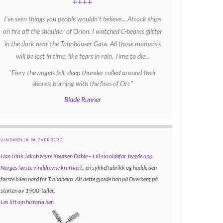
++++
I've seen things you people wouldn't believe... Attack ships
on fire off the shoulder of Orion. I watched C-beams glitter
in the dark near the Tannhäuser Gate. All those moments
will be lost in time, like tears in rain. Time to die...
"Fiery the angels fell; deep thunder rolled around their
shores; burning with the fires of Orc"
Blade Runner
VINDMØLLA PÅ DVERBERG
Han Ulrik Jakob Myre Knutsen Dahle – Lill sin oldefar, bygde opp
Norges første vinddrevne kraftverk
, en sykkelfabrikk og hadde den
første bilen nord for Trondheim. Alt dette gjorde han på Dverberg på
starten av 1900-tallet.
Les litt om historia her!