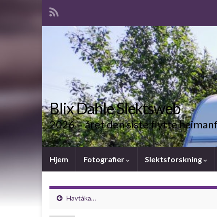
Blix Dahle Slektsweb
2026 – året den siste flytte heiman
Hjem
Fotografier
Slektsforskning
Havtåka…