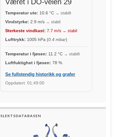
Været i DO-veien 29
Temperatur ute:
10.6
°C
→ stabilt
Vindstyrke:
2.9
m/s
→ stabil
Sterkeste vindkast:
7.7
m/s
→ stabil
Lufttrykk:
1005
hPa (
0.4 mbar
)
Temperatur i fjøsen:
11.2
°C
→ stabilt
Luftfuktighet i fjøsen:
78
%
Se fullstendig historikk og grafer
Oppdatert:
01:49:00
SLEKTSDATABASEN