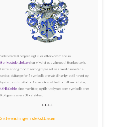
Siden både Kolbjørn og Lill er etterkommere av
Benkestokkslekten
har vi valgt oss våpnet til Benkestokk.
Dette er dog modifisert og tilpasset oss med navnefane
under, blåfarge for å symbolisere vår tilhørighet til havet og
kysten, vindmølla for å vise vår stolthet for Lill sin oldefar,
Ulrik Dahle
sine meritter, og tilslutt lynet som symboliserer
Kolbjørns aner i Blix slekten
.
++++
Siste endringer i slekstbasen