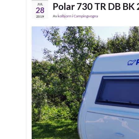
Polar 730 TR DB BK
JUL
28
Av
kolbjorn
i
Campingvogna
2019