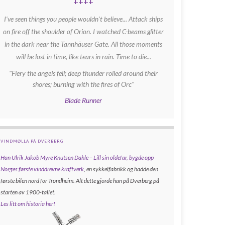
++++
I've seen things you people wouldn't believe... Attack ships
on fire off the shoulder of Orion. I watched C-beams glitter
in the dark near the Tannhäuser Gate. All those moments
will be lost in time, like tears in rain. Time to die...
"Fiery the angels fell; deep thunder rolled around their
shores; burning with the fires of Orc"
Blade Runner
VINDMØLLA PÅ DVERBERG
Han Ulrik Jakob Myre Knutsen Dahle – Lill sin oldefar, bygde opp
Norges første vinddrevne kraftverk
, en sykkelfabrikk og hadde den
første bilen nord for Trondheim. Alt dette gjorde han på Dverberg på
starten av 1900-tallet.
Les litt om historia her!