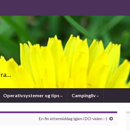
fra…
Operativsystemer og tips
Campingliv
En fin ettermiddag igjen i DO-veien :-)