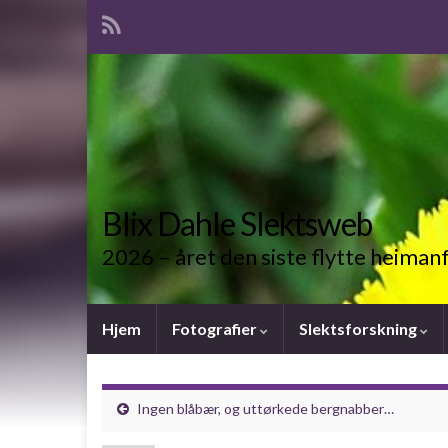
Blix Dahle Slektsweb
2026 – året den siste flytte heiman
Hjem
Fotografier
Slektsforskning
Ingen blåbær, og uttørkede bergnabber…