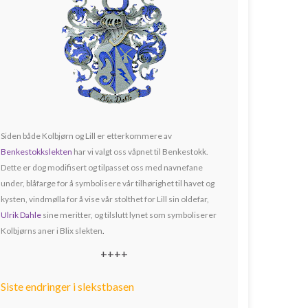
Siden både Kolbjørn og Lill er etterkommere av
Benkestokkslekten
har vi valgt oss våpnet til Benkestokk.
Dette er dog modifisert og tilpasset oss med navnefane
under, blåfarge for å symbolisere vår tilhørighet til havet og
kysten, vindmølla for å vise vår stolthet for Lill sin oldefar,
Ulrik Dahle
sine meritter, og tilslutt lynet som symboliserer
Kolbjørns aner i Blix slekten
.
++++
Siste endringer i slekstbasen