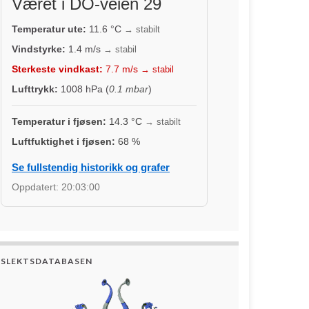
Været i DO-veien 29
Temperatur ute:
11.6
°C
→ stabilt
Vindstyrke:
1.4
m/s
→ stabil
Sterkeste vindkast:
7.7
m/s
→ stabil
Lufttrykk:
1008
hPa (
0.1 mbar
)
Temperatur i fjøsen:
14.3
°C
→ stabilt
Luftfuktighet i fjøsen:
68
%
Se fullstendig historikk og grafer
Oppdatert:
20:03:00
SLEKTSDATABASEN