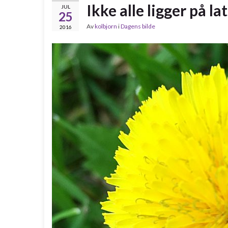
Ikke alle ligger på l
JUL
25
Av
kolbjorn
i
Dagens bilde
2016