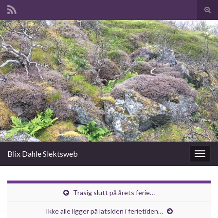
Slå
av/p
Search for:
søk
Blix Dahle Slektsweb
Slåu
av/på
navig
Trasig slutt på årets ferie…
Ikke alle ligger på latsiden i ferietiden…