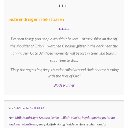
++++
Siste endringer i slekstbasen
++++
I've seen things you people wouldn't believe... Attack ships on fire off
the shoulder of Orion. I watched C-beams glitter in the dark near the
Tannhäuser Gate. All those moments will be lost in time, like tears in
rain. Time to die...
"Fiery the angels fell; deep thunder rolled around their shores; burning
with the fires of Orc"
Blade Runner
VINDMØLLA PÅ DVERBERG
Han Ulrik Jakob Myre Knutsen Dahle – Lill sin oldefar, bygde opp
Norges første
vinddrevne kraftverk
, en sykkelfabrikk og hadde den første bilen nord for