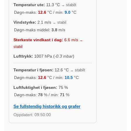
Temperatur ute:
11.3
°C
→ stabilt
Døgn-maks:
12.6
°C / min:
9.0
°C
Vindstyrke:
2.1
m/s
→ stabil
Døgn-maks middel:
3.8
m/s
Sterkeste vindkast i dag:
6.6
m/s
→
stabil
Lufttrykk:
1007
hPa (
-0.3 mbar
)
Temperatur i fjøsen:
12.6
°C
→ stabilt
Døgn-maks:
12.6
°C / min:
10.5
°C
Luftfuktighet i fjøsen:
75
%
Døgn-maks:
78
% / min:
71
%
Se fullstendig historikk og grafer
Oppdatert:
09:50:00