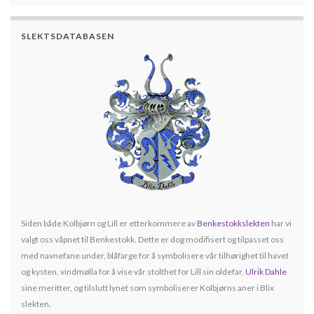
SLEKTSDATABASEN
Siden både Kolbjørn og Lill er etterkommere av
Benkestokkslekten
har vi
valgt oss våpnet til Benkestokk. Dette er dog modifisert og tilpasset oss
med navnefane under, blåfarge for å symbolisere vår tilhørighet til havet
og kysten, vindmølla for å vise vår stolthet for Lill sin oldefar,
Ulrik Dahle
sine meritter, og tilslutt lynet som symboliserer Kolbjørns aner i Blix
slekten
.