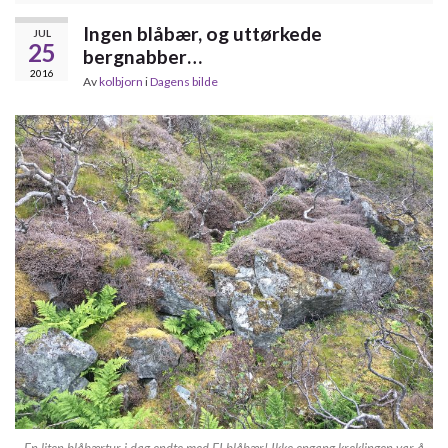
Ingen blåbær, og uttørkede
JUL
25
bergnabber…
2016
Av
kolbjorn
i
Dagens bilde
En liten blåbærtur i dag endte med EI blåbær! Ikke engang kreklingen var å