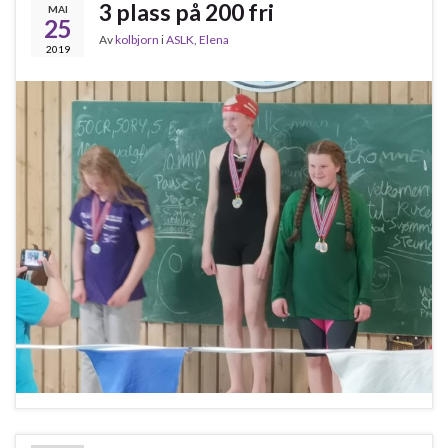
3 plass på 200 fri
MAI
25
Av
kolbjorn
i
ASLK
,
Elena
2019