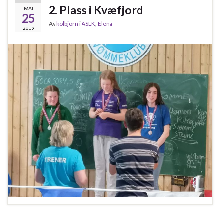
2. Plass i Kvæfjord
MAI
25
Av
kolbjorn
i
ASLK
,
Elena
2019