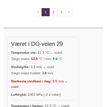
1
2
3
Været i DO-veien 29
Temperatur ute:
11.3
°C
→ stabilt
Døgn-maks:
12.5
°C / min:
9.0
°C
Vindstyrke:
3.2
m/s
→ stabil
Døgn-maks middel:
3.8
m/s
Sterkeste vindkast i dag:
6.6
m/s
→
stabil
Lufttrykk:
1007
hPa (
-0.4 mbar
)
Temperatur i fjøsen:
12.3
°C
→ stabilt