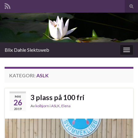
Slå
av/p
Search for:
søk
Blix Dahle Slektsweb
Slåu
av/på
navig
KATEGORI:
ASLK
3 plass på 100 fri
MAI
26
Av
kolbjorn
i
ASLK
,
Elena
2019