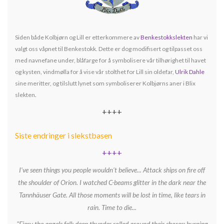
Siden både Kolbjørn og Lill er etterkommere av
Benkestokkslekten
har vi
valgt oss våpnet til Benkestokk. Dette er dog modifisert og tilpasset oss
med navnefane under, blåfarge for å symbolisere vår tilhørighet til havet
og kysten, vindmølla for å vise vår stolthet for Lill sin oldefar,
Ulrik Dahle
sine meritter, og tilslutt lynet som symboliserer Kolbjørns aner i Blix
slekten
.
++++
Siste endringer i slekstbasen
++++
I've seen things you people wouldn't believe... Attack ships on fire off
the shoulder of Orion. I watched C-beams glitter in the dark near the
Tannhäuser Gate. All those moments will be lost in time, like tears in
rain. Time to die...
"Fiery the angels fell; deep thunder rolled around their shores; burning