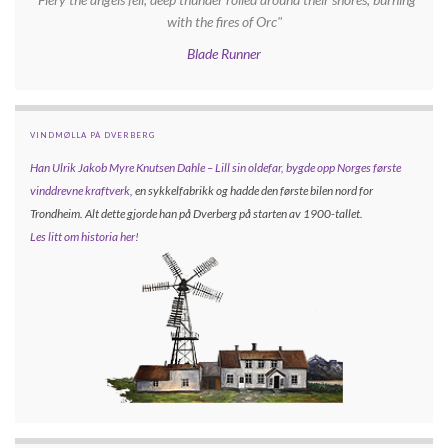
with the fires of Orc"
Blade Runner
VINDMØLLA PÅ DVERBERG
Han Ulrik Jakob Myre Knutsen Dahle – Lill sin oldefar, bygde opp
Norges første
vinddrevne kraftverk
, en sykkelfabrikk og hadde den første bilen nord for
Trondheim. Alt dette gjorde han på Dverberg på starten av 1900-tallet.
Les litt om historia her!