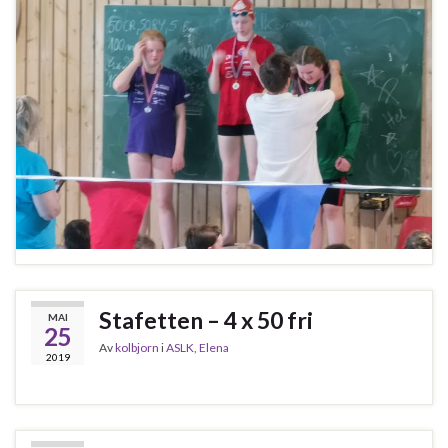
Stafetten – 4 x 50 fri
MAI
25
Av
kolbjorn
i
ASLK
,
Elena
2019