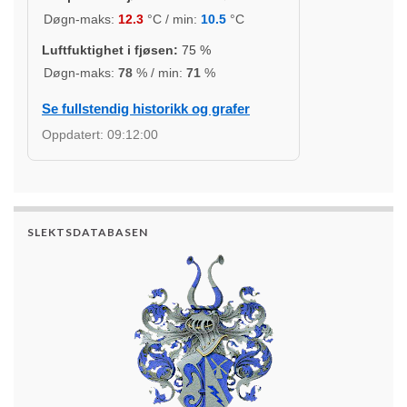
Døgn-maks:
12.3
°C / min:
10.5
°C
Luftfuktighet i fjøsen:
75
%
Døgn-maks:
78
% / min:
71
%
Se fullstendig historikk og grafer
Oppdatert:
09:12:00
SLEKTSDATABASEN