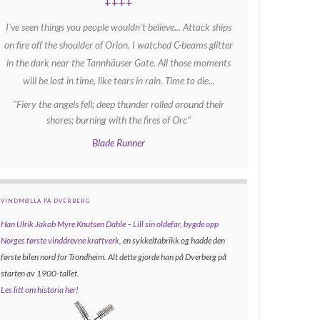
++++
I've seen things you people wouldn't believe... Attack ships
on fire off the shoulder of Orion. I watched C-beams glitter
in the dark near the Tannhäuser Gate. All those moments
will be lost in time, like tears in rain. Time to die...
"Fiery the angels fell; deep thunder rolled around their
shores; burning with the fires of Orc"
Blade Runner
VINDMØLLA PÅ DVERBERG
Han Ulrik Jakob Myre Knutsen Dahle – Lill sin oldefar, bygde opp
Norges første vinddrevne kraftverk
, en sykkelfabrikk og hadde den
første bilen nord for Trondheim. Alt dette gjorde han på Dverberg på
starten av 1900-tallet.
Les litt om historia her!