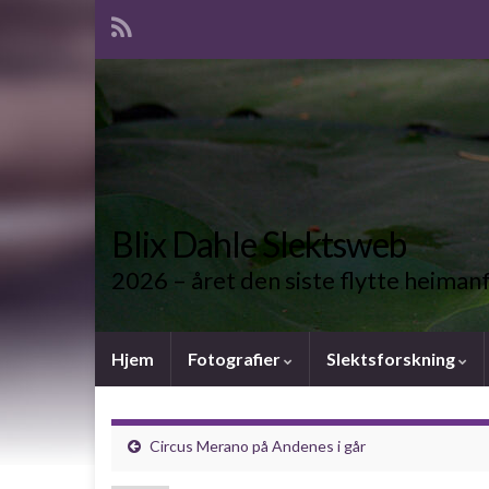
Blix Dahle Slektsweb
2026 – året den siste flytte heiman
Hjem
Fotografier
Slektsforskning
Circus Merano på Andenes i går