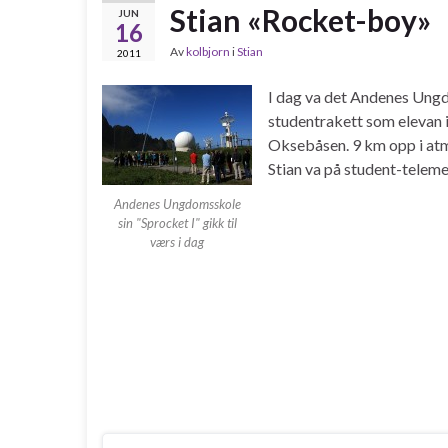
Stian «Rocket-boy»
JUN
16
Av
kolbjorn
i
Stian
2011
I dag va det Andenes Ungdo
studentrakett som elevan i
Oksebåsen. 9 km opp i atm
Stian va på student-telem
Andenes Ungdomsskole
sin "Sprocket I" gikk til
værs i dag