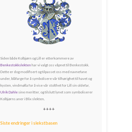
Siden både Kolbjørn og Lill er etterkommere av
Benkestokkslekten
har vi valgt oss våpnet til Benkestokk.
Dette er dog modifisert og tilpasset oss med navnefane
under, blåfarge for å symbolisere vår tilhørighet til havet og
kysten, vindmølla for å vise vår stolthet for Lill sin oldefar,
Ulrik Dahle
sine meritter, og tilslutt lynet som symboliserer
Kolbjørns aner i Blix slekten
.
++++
Siste endringer i slekstbasen