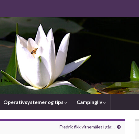
fra…
Operativsystemer og tips
Campingliv
Fredrik fikk vitnemålet i går…