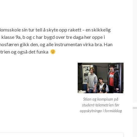
msskole sin tur tell å skyte opp rakett – en skikkelig
 klasse 9a, b og c har bygd over tre daga her oppe i
osfæren gikk den, og alle instrumentan virka bra. Han
etrien og også det funka
Stian og kompisan på
student-telemetrien før
oppskytninga i formiddag