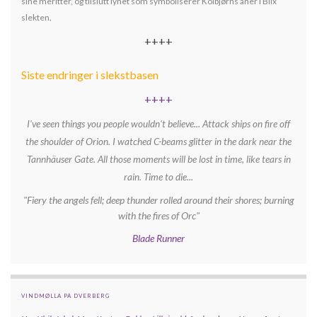
sine meritter, og tilslutt lynet som symboliserer Kolbjørns aner i Blix
slekten
.
++++
Siste endringer i slekstbasen
++++
I've seen things you people wouldn't believe... Attack ships on fire off
the shoulder of Orion. I watched C-beams glitter in the dark near the
Tannhäuser Gate. All those moments will be lost in time, like tears in
rain. Time to die...
"Fiery the angels fell; deep thunder rolled around their shores; burning
with the fires of Orc"
Blade Runner
VINDMØLLA PÅ DVERBERG