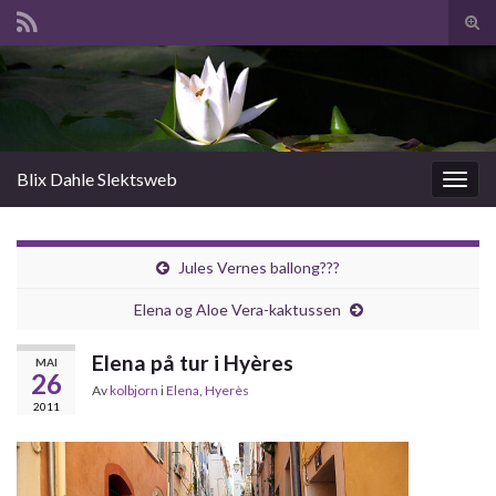
Slå
av/p
Search for:
søk
Blix Dahle Slektsweb
Slåu
av/på
navig
Jules Vernes ballong???
Elena og Aloe Vera-kaktussen
Elena på tur i Hyères
MAI
26
Av
kolbjorn
i
Elena
,
Hyerès
2011