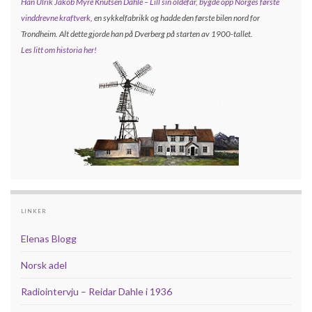
Han Ulrik Jakob Myre Knutsen Dahle – Lill sin oldefar, bygde opp
Norges første
vinddrevne kraftverk
, en sykkelfabrikk og hadde den første bilen nord for
Trondheim. Alt dette gjorde han på Dverberg på starten av 1900-tallet.
Les litt om historia her!
LINKER
Elenas Blogg
Norsk adel
Radiointervju – Reidar Dahle i 1936