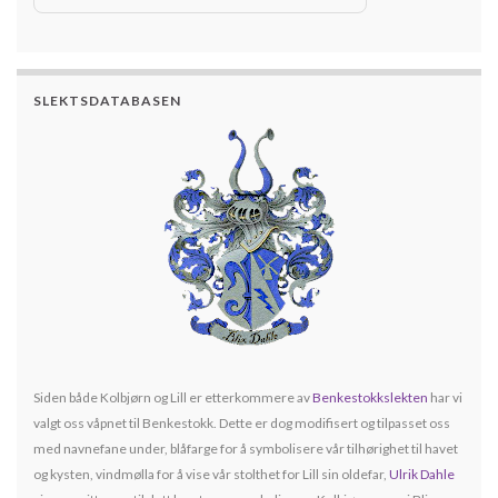
SLEKTSDATABASEN
Siden både Kolbjørn og Lill er etterkommere av
Benkestokkslekten
har vi
valgt oss våpnet til Benkestokk. Dette er dog modifisert og tilpasset oss
med navnefane under, blåfarge for å symbolisere vår tilhørighet til havet
og kysten, vindmølla for å vise vår stolthet for Lill sin oldefar,
Ulrik Dahle