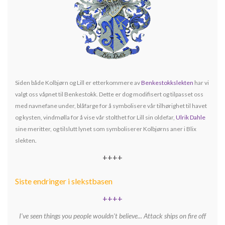
Siden både Kolbjørn og Lill er etterkommere av
Benkestokkslekten
har vi
valgt oss våpnet til Benkestokk. Dette er dog modifisert og tilpasset oss
med navnefane under, blåfarge for å symbolisere vår tilhørighet til havet
og kysten, vindmølla for å vise vår stolthet for Lill sin oldefar,
Ulrik Dahle
sine meritter, og tilslutt lynet som symboliserer Kolbjørns aner i Blix
slekten
.
++++
Siste endringer i slekstbasen
++++
I've seen things you people wouldn't believe... Attack ships on fire off