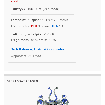
stabil
Lufttrykk:
1007
hPa (
-0.5 mbar
)
Temperatur i fjøsen:
11.9
°C
→ stabilt
Døgn-maks:
11.9
°C / min:
10.5
°C
Luftfuktighet i fjøsen:
76
%
Døgn-maks:
78
% / min:
71
%
Se fullstendig historikk og grafer
Oppdatert:
08:17:00
SLEKTSDATABASEN