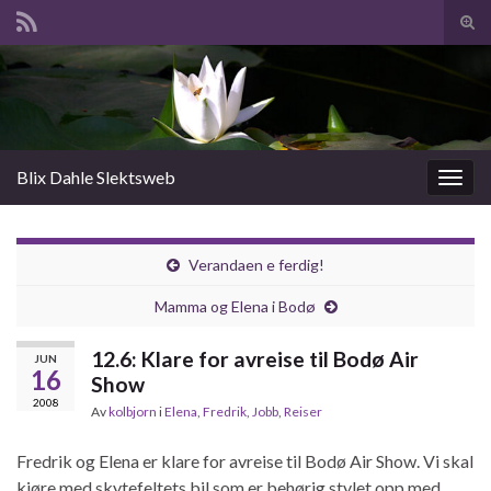
Slå
av/p
Search for:
søk
Blix Dahle Slektsweb
Slåu
av/på
navig
Verandaen e ferdig!
Mamma og Elena i Bodø
12.6: Klare for avreise til Bodø Air
JUN
16
Show
2008
Av
kolbjorn
i
Elena
,
Fredrik
,
Jobb
,
Reiser
Fredrik og Elena er klare for avreise til Bodø Air Show. Vi skal
kjøre med skytefeltets bil som er behørig stylet opp med