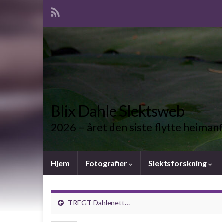
Blix Dahle Slektsweb
2026 – året den siste flytte heiman
Hjem
Fotografier
Slektsforskning
TREGT Dahlenett…