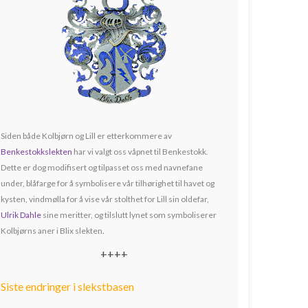
Siden både Kolbjørn og Lill er etterkommere av
Benkestokkslekten
har vi valgt oss våpnet til Benkestokk.
Dette er dog modifisert og tilpasset oss med navnefane
under, blåfarge for å symbolisere vår tilhørighet til havet og
kysten, vindmølla for å vise vår stolthet for Lill sin oldefar,
Ulrik Dahle
sine meritter, og tilslutt lynet som symboliserer
Kolbjørns aner i Blix slekten
.
++++
Siste endringer i slekstbasen