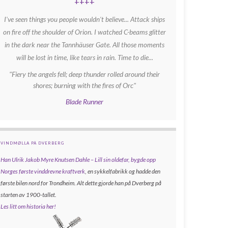
++++
I've seen things you people wouldn't believe... Attack ships
on fire off the shoulder of Orion. I watched C-beams glitter
in the dark near the Tannhäuser Gate. All those moments
will be lost in time, like tears in rain. Time to die...
"Fiery the angels fell; deep thunder rolled around their
shores; burning with the fires of Orc"
Blade Runner
VINDMØLLA PÅ DVERBERG
Han Ulrik Jakob Myre Knutsen Dahle – Lill sin oldefar, bygde opp
Norges første vinddrevne kraftverk
, en sykkelfabrikk og hadde den
første bilen nord for Trondheim. Alt dette gjorde han på Dverberg på
starten av 1900-tallet.
Les litt om historia her!