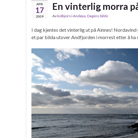
En vinterlig morra p
APR
17
Av
kolbjorn
i
Andøya
,
Dagens bilde
2009
I dag kjentes det vinterlig ut på Ainnes! Nordavind 
et par bilda utover Andfjorden i morrest etter å h