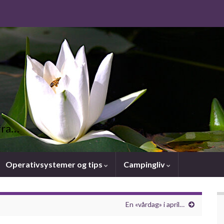
fra…
Operativsystemer og tips
Campingliv
En «vårdag» i april…