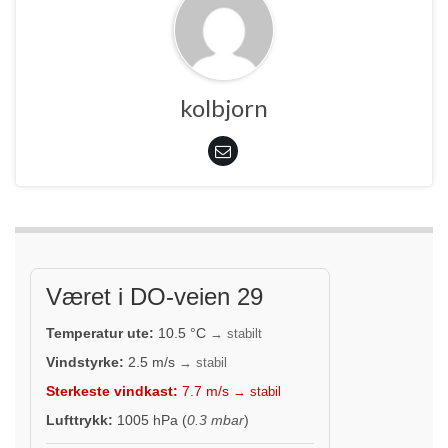
kolbjorn
Været i DO-veien 29
Temperatur ute:
10.5
°C
→ stabilt
Vindstyrke:
2.5
m/s
→ stabil
Sterkeste vindkast:
7.7
m/s
→ stabil
Lufttrykk:
1005
hPa (
0.3 mbar
)