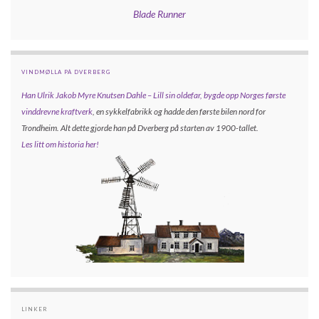
Blade Runner
VINDMØLLA PÅ DVERBERG
Han Ulrik Jakob Myre Knutsen Dahle – Lill sin oldefar, bygde opp
Norges første
vinddrevne kraftverk
, en sykkelfabrikk og hadde den første bilen nord for
Trondheim. Alt dette gjorde han på Dverberg på starten av 1900-tallet.
Les litt om historia her!
LINKER