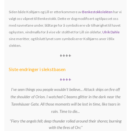
Siden både Kolbjørn og Lill er etterkommere av
Benkestokkslekten
har vi
valgt oss våpnet til Benkestokk. Dette er dog modifisert og tilpasset oss
med navnefane under, blåfarge for å symbolisere vår tilhørighet til havet
og kysten, vindmølla for å vise vår stolthet for Lill sin oldefar,
Ulrik Dahle
sine meritter, og tilslutt lynet som symboliserer Kolbjørns aner i Blix
slekten
.
++++
Siste endringer i slekstbasen
++++
I've seen things you people wouldn't believe... Attack ships on fire off
the shoulder of Orion. I watched C-beams glitter in the dark near the
Tannhäuser Gate. All those moments will be lost in time, like tears in
rain. Time to die...
"Fiery the angels fell; deep thunder rolled around their shores; burning
with the fires of Orc"