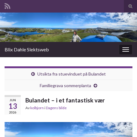
Slå
av/p
Search for:
søk
Blix Dahle Slektsweb
Slåu
av/på
navig
Utsikta fra stuevinduet på Bulandet
Familiegrava sommerplanta
Bulandet – i et fantastisk vær
JUN
13
Av
kolbjorn
i
Dagens bilde
2026