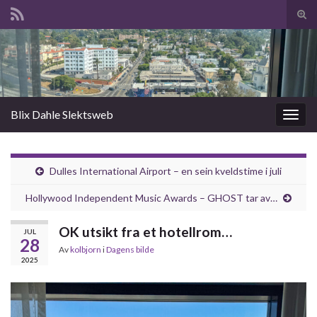
Slå
av/p
Search for:
søk
Blix Dahle Slektsweb
Slåu
av/på
navig
Dulles International Airport – en sein kveldstime i juli
Hollywood Independent Music Awards – GHOST tar av…
OK utsikt fra et hotellrom…
JUL
28
Av
kolbjorn
i
Dagens bilde
2025