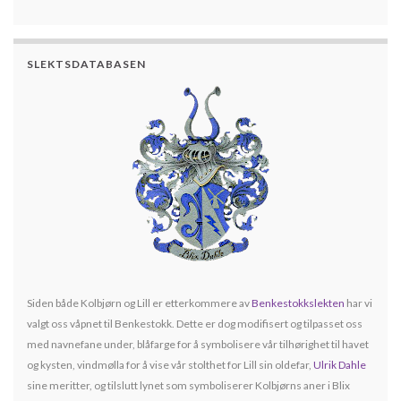
SLEKTSDATABASEN
Siden både Kolbjørn og Lill er etterkommere av
Benkestokkslekten
har vi
valgt oss våpnet til Benkestokk. Dette er dog modifisert og tilpasset oss
med navnefane under, blåfarge for å symbolisere vår tilhørighet til havet
og kysten, vindmølla for å vise vår stolthet for Lill sin oldefar,
Ulrik Dahle
sine meritter, og tilslutt lynet som symboliserer Kolbjørns aner i Blix