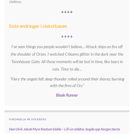
slekten
.
++++
Siste endringer i slekstbasen
++++
I've seen things you people wouldn't believe... Attack ships on fire off
the shoulder of Orion. I watched C-beams glitter in the dark near the
Tannhäuser Gate. All those moments will be lost in time, like tears in
rain. Time to die...
"Fiery the angels fell; deep thunder rolled around their shores; burning
with the fires of Orc"
Blade Runner
VINDMØLLA PÅ DVERBERG
Han Ulrik Jakob Myre Knutsen Dahle – Lill sin oldefar, bygde opp
Norges første