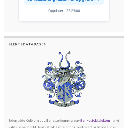
Oppdatert:
22:23:00
SLEKTSDATABASEN
Siden både Kolbjørn og Lill er etterkommere av
Benkestokkslekten
har vi
valgt oss våpnet til Benkestokk. Dette er dog modifisert og tilpasset oss