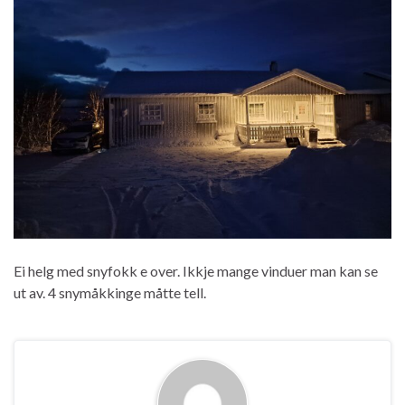
Ei helg med snyfokk e over. Ikkje mange vinduer man kan se
ut av. 4 snymåkkinge måtte tell.