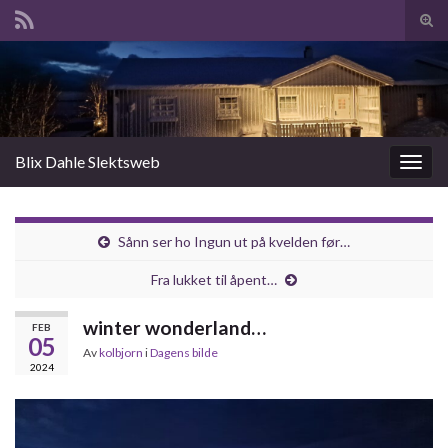
Slå
av/p
Search for:
søk
Blix Dahle Slektsweb
Slåu
av/på
navig
Sånn ser ho Ingun ut på kvelden før…
Fra lukket til åpent…
winter wonderland…
FEB
05
Av
kolbjorn
i
Dagens bilde
2024