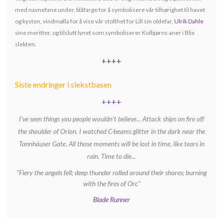
med navnefane under, blåfarge for å symbolisere vår tilhørighet til havet
og kysten, vindmølla for å vise vår stolthet for Lill sin oldefar,
Ulrik Dahle
sine meritter, og tilslutt lynet som symboliserer Kolbjørns aner i Blix
slekten
.
++++
Siste endringer i slekstbasen
++++
I've seen things you people wouldn't believe... Attack ships on fire off
the shoulder of Orion. I watched C-beams glitter in the dark near the
Tannhäuser Gate. All those moments will be lost in time, like tears in
rain. Time to die...
"Fiery the angels fell; deep thunder rolled around their shores; burning
with the fires of Orc"
Blade Runner