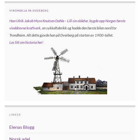
VINDMØLLA PÅ DVERBERG
Han Ulrik Jakob Myre Knutsen Dahle – Lill sin oldefar, bygde opp
Norges første
vinddrevne kraftverk
, en sykkelfabrikk og hadde den første bilen nord for
Trondheim. Alt dette gjorde han på Dverberg på starten av 1900-tallet.
Les litt om historia her!
LINKER
Elenas Blogg
Norsk adel