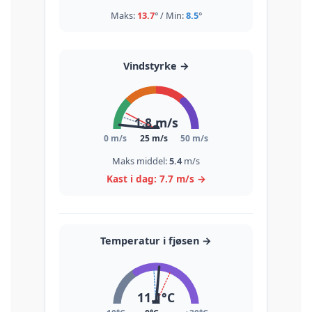
Maks:
13.7
° / Min:
8.5
°
Vindstyrke
→
1.8
m/s
0 m/s
25 m/s
50 m/s
Maks middel:
5.4
m/s
Kast i dag:
7.7
m/s
→
Temperatur i fjøsen
→
11.1
°C