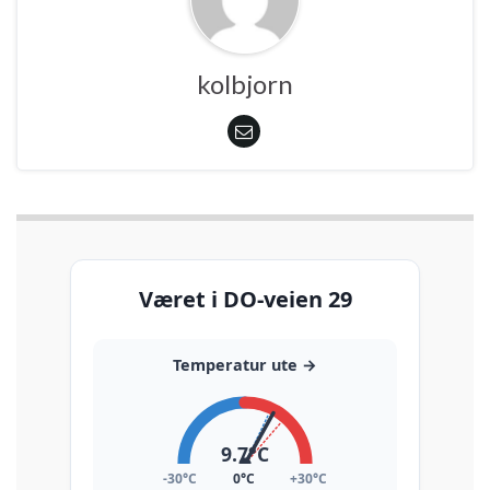
kolbjorn
Været i DO-veien 29
Temperatur ute
→
9.7
°C
-30°C
0°C
+30°C