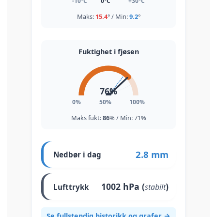
-10°C
0°C
+30°C
Maks:
15.4
° / Min:
9.2
°
Fuktighet i fjøsen
76
%
0%
50%
100%
Maks fukt:
86
% / Min:
71
%
2.8 mm
Nedbør i dag
1002
hPa (
)
stabilt
Lufttrykk
Se fullstendig historikk og grafer →