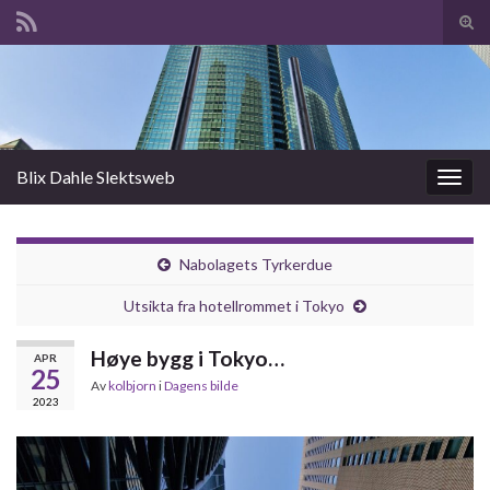
Slå
av/p
Search for:
søk
Blix Dahle Slektsweb
Slåu
av/på
navig
Nabolagets Tyrkerdue
Utsikta fra hotellrommet i Tokyo
Høye bygg i Tokyo…
APR
25
Av
kolbjorn
i
Dagens bilde
2023