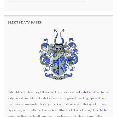
SLEKTSDATABASEN
Siden både Kolbjørn og Lill er etterkommere av
Benkestokkslekten
har vi
valgt oss våpnet til Benkestokk. Dette er dog modifisert og tilpasset oss
med navnefane under, blåfarge for å symbolisere vår tilhørighet til havet
og kysten, vindmølla for å vise vår stolthet for Lill sin oldefar,
Ulrik Dahle
sine meritter, og tilslutt lynet som symboliserer Kolbjørns aner i Blix