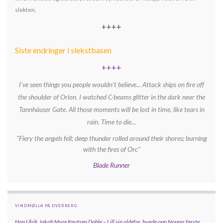
slekten
.
++++
Siste endringer i slekstbasen
++++
I've seen things you people wouldn't believe... Attack ships on fire off
the shoulder of Orion. I watched C-beams glitter in the dark near the
Tannhäuser Gate. All those moments will be lost in time, like tears in
rain. Time to die...
"Fiery the angels fell; deep thunder rolled around their shores; burning
with the fires of Orc"
Blade Runner
VINDMØLLA PÅ DVERBERG
Han Ulrik Jakob Myre Knutsen Dahle – Lill sin oldefar, bygde opp
Norges første