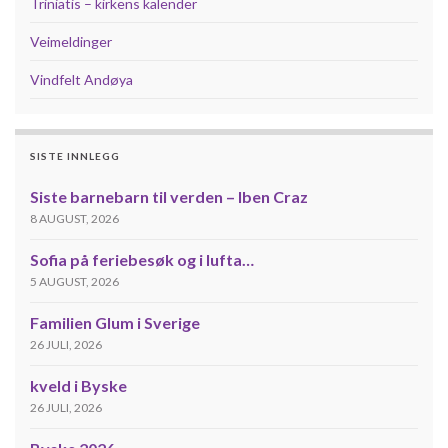
Triniatis – kirkens kalender
Veimeldinger
Vindfelt Andøya
SISTE INNLEGG
Siste barnebarn til verden – Iben Craz
8 AUGUST, 2026
Sofia på feriebesøk og i lufta…
5 AUGUST, 2026
Familien Glum i Sverige
26 JULI, 2026
kveld i Byske
26 JULI, 2026