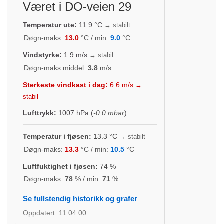
Været i DO-veien 29
Temperatur ute:
11.9
°C
→ stabilt
Døgn-maks:
13.0
°C / min:
9.0
°C
Vindstyrke:
1.9
m/s
→ stabil
Døgn-maks middel:
3.8
m/s
Sterkeste vindkast i dag:
6.6
m/s
→
stabil
Lufttrykk:
1007
hPa (
-0.0 mbar
)
Temperatur i fjøsen:
13.3
°C
→ stabilt
Døgn-maks:
13.3
°C / min:
10.5
°C
Luftfuktighet i fjøsen:
74
%
Døgn-maks:
78
% / min:
71
%
Se fullstendig historikk og grafer
Oppdatert:
11:04:00