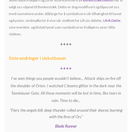
Siden både Kolbjørn og Lill er etterkommere av
Benkestokkslekten
har vi
valgt oss våpnet til Benkestokk. Dette er dog modifisert og tilpasset oss
med navnefane under, blåfarge for å symbolisere vår tilhørighet til havet
og kysten, vindmølla for å vise vår stolthet for Lill sin oldefar,
Ulrik Dahle
sine meritter, og tilslutt lynet som symboliserer Kolbjørns aner i Blix
slekten
.
++++
Siste endringer i slekstbasen
++++
I've seen things you people wouldn't believe... Attack ships on fire off
the shoulder of Orion. I watched C-beams glitter in the dark near the
Tannhäuser Gate. All those moments will be lost in time, like tears in
rain. Time to die...
"Fiery the angels fell; deep thunder rolled around their shores; burning
with the fires of Orc"
Blade Runner