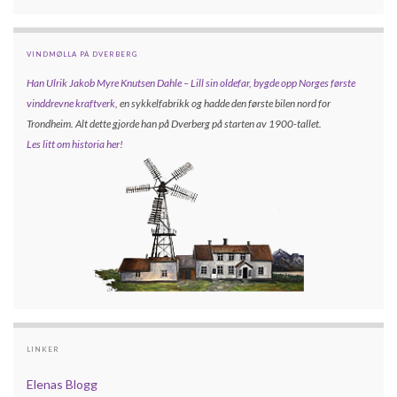
VINDMØLLA PÅ DVERBERG
Han Ulrik Jakob Myre Knutsen Dahle – Lill sin oldefar, bygde opp
Norges første
vinddrevne kraftverk
, en sykkelfabrikk og hadde den første bilen nord for
Trondheim. Alt dette gjorde han på Dverberg på starten av 1900-tallet.
Les litt om historia her!
LINKER
Elenas Blogg