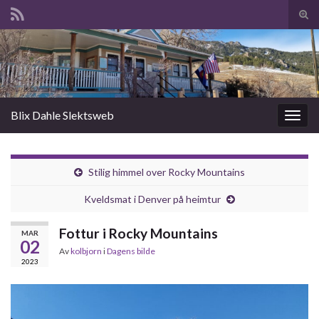
Slå
av/p
Search for:
søk
Blix Dahle Slektsweb
Slåu
av/på
navig
Stilig himmel over Rocky Mountains
Kveldsmat i Denver på heimtur
Fottur i Rocky Mountains
MAR
02
Av
kolbjorn
i
Dagens bilde
2023