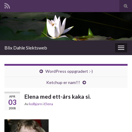
Slå
av/p
Search for:
søk
Blix Dahle Slektsweb
Slåu
av/på
navig
WordPress oppgradert :-)
Ketchup er nam!!!
Elena med ett-års kaka si.
APR
03
Av
kolbjorn
i
Elena
2008