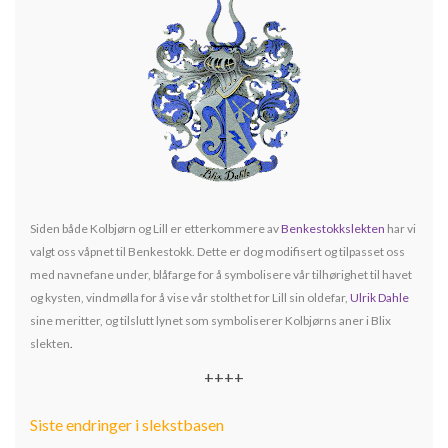
Siden både Kolbjørn og Lill er etterkommere av
Benkestokkslekten
har vi
valgt oss våpnet til Benkestokk. Dette er dog modifisert og tilpasset oss
med navnefane under, blåfarge for å symbolisere vår tilhørighet til havet
og kysten, vindmølla for å vise vår stolthet for Lill sin oldefar,
Ulrik Dahle
sine meritter, og tilslutt lynet som symboliserer Kolbjørns aner i Blix
slekten
.
++++
Siste endringer i slekstbasen