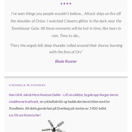
++++
I've seen things you people wouldn't believe... Attack ships on fire off
the shoulder of Orion. I watched C-beams glitter in the dark near the
Tannhäuser Gate. All those moments will be lost in time, like tears in
rain. Time to die...
"Fiery the angels fell; deep thunder rolled around their shores; burning
with the fires of Orc"
Blade Runner
VINDMØLLA PÅ DVERBERG
Han Ulrik Jakob Myre Knutsen Dahle – Lill sin oldefar, bygde opp
Norges første
vinddrevne kraftverk
, en sykkelfabrikk og hadde den første bilen nord for
Trondheim. Alt dette gjorde han på Dverberg på starten av 1900-tallet.
Les litt om historia her!