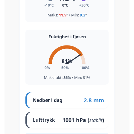
-10°C
0°C
+30°C
Maks:
11.9
° / Min:
9.2
°
Fuktighet i fjøsen
81
%
0%
50%
100%
Maks fukt:
86
% / Min:
81
%
2.8 mm
Nedbør i dag
1001
hPa (
)
stabilt
Lufttrykk