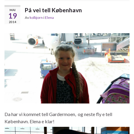
På vei tell København
MAI
19
Av
kolbjorn
i
Elena
2014
Da har vi kommet tell Gardermoen, og neste fly e tell
København. Elena e klar!