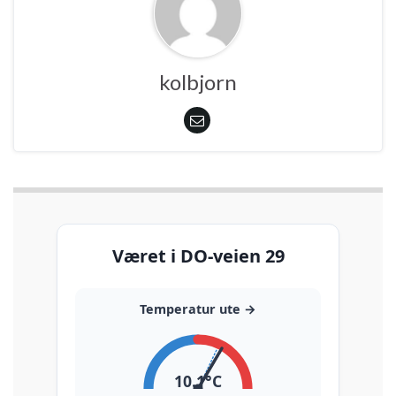
kolbjorn
Været i DO-veien 29
Temperatur ute
→
10.1
°C