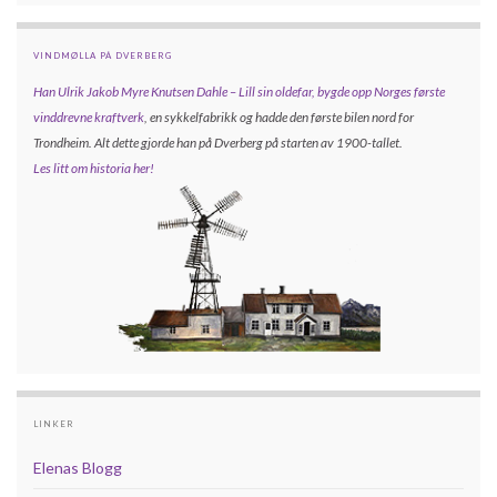
VINDMØLLA PÅ DVERBERG
Han Ulrik Jakob Myre Knutsen Dahle – Lill sin oldefar, bygde opp
Norges første
vinddrevne kraftverk
, en sykkelfabrikk og hadde den første bilen nord for
Trondheim. Alt dette gjorde han på Dverberg på starten av 1900-tallet.
Les litt om historia her!
LINKER
Elenas Blogg