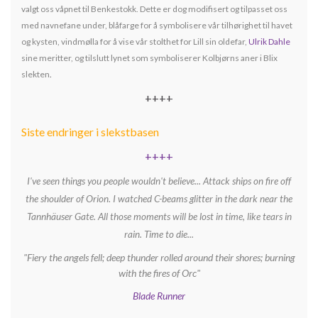
valgt oss våpnet til Benkestokk. Dette er dog modifisert og tilpasset oss
med navnefane under, blåfarge for å symbolisere vår tilhørighet til havet
og kysten, vindmølla for å vise vår stolthet for Lill sin oldefar,
Ulrik Dahle
sine meritter, og tilslutt lynet som symboliserer Kolbjørns aner i Blix
slekten
.
++++
Siste endringer i slekstbasen
++++
I've seen things you people wouldn't believe... Attack ships on fire off
the shoulder of Orion. I watched C-beams glitter in the dark near the
Tannhäuser Gate. All those moments will be lost in time, like tears in
rain. Time to die...
"Fiery the angels fell; deep thunder rolled around their shores; burning
with the fires of Orc"
Blade Runner