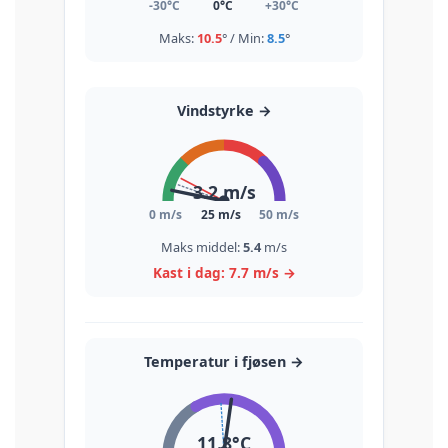
-30°C
0°C
+30°C
Maks:
10.5
° / Min:
8.5
°
Vindstyrke
→
3.2
m/s
0 m/s
25 m/s
50 m/s
Maks middel:
5.4
m/s
Kast i dag:
7.7
m/s
→
Temperatur i fjøsen
→
11.8
°C