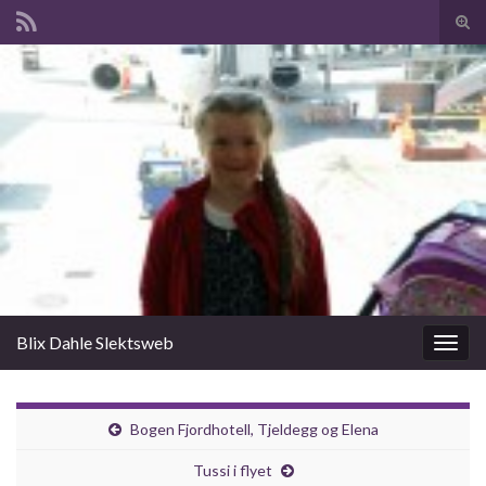
Slå
av/p
Search for:
søk
Blix Dahle Slektsweb
Slåu
av/på
navig
Bogen Fjordhotell, Tjeldegg og Elena
Tussi i flyet